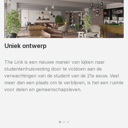
Gemeenschappelijke ruimtes
Uniek ontwerp
The Link biedt vele gemeenschappelijke ruimtes: een
The Link is een nieuwe manier van kijken naar
plek om te werken in de bibliotheek, een plek om te
studentenhuisvesting door te voldoen aan de
ontspannen in de gemeenschappelijke ruimte met
verwachtingen van de student van de 21e eeuw. Veel
biljart en bioscoop, een plek om te sporten met de
meer dan een plaats om te verblijven, is het een ruimte
fitnessruimte en tot slot een culinaire ruimte met een
voor delen en gemeenschapsleven.
gemeenschappelijke keuken op elke verdieping.