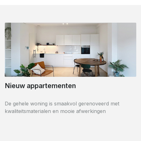
Nieuw appartementen
In de buurt van de Louizalaan
De gehele woning is smaakvol gerenoveerd met
De residentie is perfect gelegen vlakbij de Louizalaan
kwaliteitsmaterialen en mooie afwerkingen
en alle faciliteiten